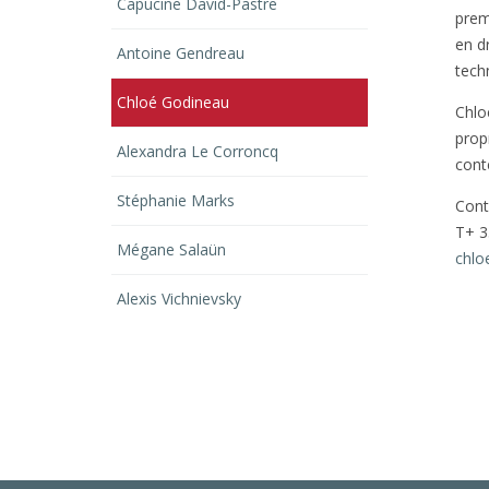
Capucine David-Pastre
prem
en dr
Antoine Gendreau
tech
Chloé Godineau
Chloé
prop
Alexandra Le Corroncq
cont
Stéphanie Marks
Cont
T+ 3
Mégane Salaün
chlo
Alexis Vichnievsky