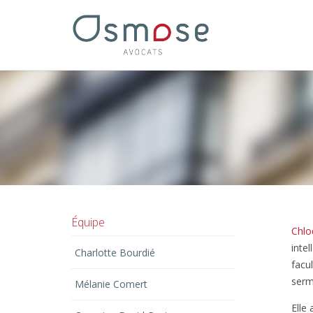
Équipe
Chlo
inte
Charlotte Bourdié
facul
serm
Mélanie Comert
Elle